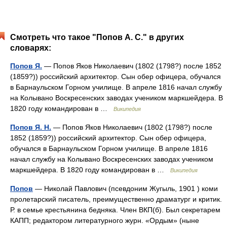
Смотреть что такое "Попов А. С." в других
словарях:
Попов Я.
— Попов Яков Николаевич (1802 (1798?) после 1852
(1859?)) российский архитектор. Сын обер офицера, обучался
в Барнаульском Горном училище. В апреле 1816 начал службу
на Колывано Воскресенских заводах учеником маркшейдера. В
1820 году командирован в …
Википедия
Попов Я. Н.
— Попов Яков Николаевич (1802 (1798?) после
1852 (1859?)) российский архитектор. Сын обер офицера,
обучался в Барнаульском Горном училище. В апреле 1816
начал службу на Колывано Воскресенских заводах учеником
маркшейдера. В 1820 году командирован в …
Википедия
Попов
— Николай Павлович (псевдоним Жугыль, 1901 ) коми
пролетарский писатель, преимущественно драматург и критик.
Р. в семье крестьянина бедняка. Член ВКП(б). Был секретарем
КАПП; редактором литературного журн. «Ордым» (ныне